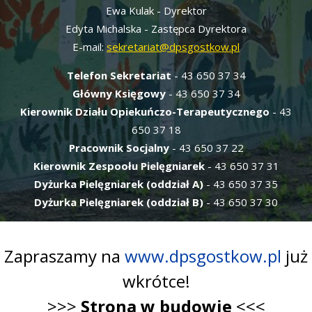
Ewa Kulak - Dyrektor
Edyta Michalska - Zastępca Dyrektora
E-mail:
sekretariat@dpsgostkow.pl
Telefon Sekretariat
- 43 650 37 34
Główny Księgowy
- 43 650 37 34
Kierownik Działu Opiekuńczo-Terapeutycznego
- 43
650 37 18
Pracownik Socjalny
- 43 650 37 22
Kierownik Zespoołu Pielęgniarek
- 43 650 37 31
Dyżurka Pielęgniarek (oddział A)
- 43 650 37 35
Dyżurka Pielęgniarek (oddział B)
- 43 650 37 30
Zapraszamy na
www.dpsgostkow.pl
już
wkrótce!
>>>
Strona w budowie
<<<